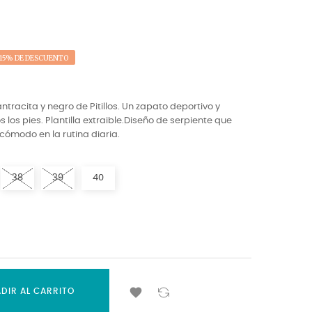
15% DE DESCUENTO
ntracita y negro de Pitillos. Un zapato deportivo y
los pies. Plantilla extraible.Diseño de serpiente que
 cómodo en la rutina diaria.
38
39
40

DIR AL CARRITO