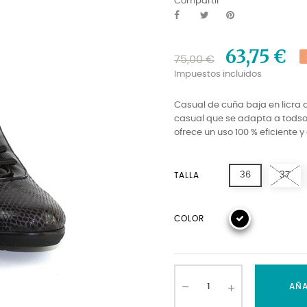
Compartir
63,75 €
75,00 €
Impuestos incluidos
Casual de cuña baja en licra a
casual que se adapta a todsos 
ofrece un uso 100 % eficiente y
36
37
TALLA
COLOR
AÑA