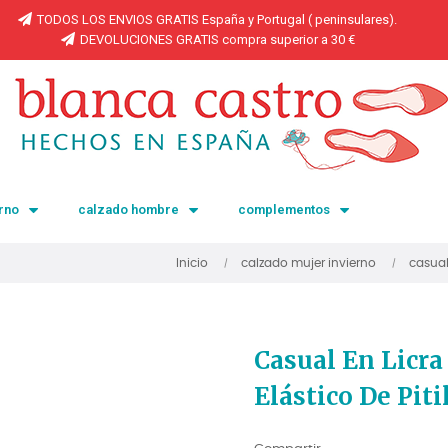
TODOS LOS ENVIOS GRATIS España y Portugal ( peninsulares).
DEVOLUCIONES GRATIS compra superior a 30 €
rno
calzado hombre
complementos
Inicio
calzado mujer invierno
casua
Casual En Licra
Elástico De Piti